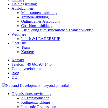
Trainingskatalog
Ausbildungen
Moderatorenausbildung
Trainerausbildung
Onlinetrainer-Ausbildung
Coachingausbildung
Ausbildung zum systemischen Teamentwickler
Webinare
Lunch & LEADERSHIP
Über Uns
Team
Karriere
Kontakt
Telefon: +49 661 93414-0
Termin vereinbaren
Blog
DE
Organisationsentwicklung
KI Transformation
Kulturentwicklung
Lernende Organisation