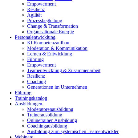
Empowerment
Resilienz
Agilität
Prozessbegleitung
Change & Transformation
Organisationale Energie
Personalentwicklung
KI Kompetenzaufbau
Moderation & Kommunikation
Lernen & Entwicklung
Führung
Empowerment
Teamentwicklung & Zusammenarbeit
Resilienz
Coaching
Generationen im Unternehmen
Führung
Trainingskatalog
Ausbildungen
Moderatorenausbildung
Trainerausbildung
Onlinetrainer-Ausbildung
Coachingausbildung
Ausbildung zum systemischen Teamentwickler
Webinare