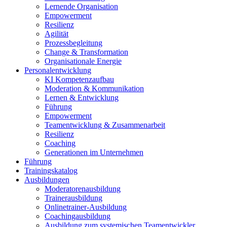
Lernende Organisation
Empowerment
Resilienz
Agilität
Prozessbegleitung
Change & Transformation
Organisationale Energie
Personalentwicklung
KI Kompetenzaufbau
Moderation & Kommunikation
Lernen & Entwicklung
Führung
Empowerment
Teamentwicklung & Zusammenarbeit
Resilienz
Coaching
Generationen im Unternehmen
Führung
Trainingskatalog
Ausbildungen
Moderatorenausbildung
Trainerausbildung
Onlinetrainer-Ausbildung
Coachingausbildung
Ausbildung zum systemischen Teamentwickler