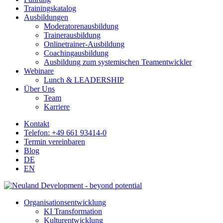
Trainingskatalog
Ausbildungen
Moderatorenausbildung
Trainerausbildung
Onlinetrainer-Ausbildung
Coachingausbildung
Ausbildung zum systemischen Teamentwickler
Webinare
Lunch & LEADERSHIP
Über Uns
Team
Karriere
Kontakt
Telefon: +49 661 93414-0
Termin vereinbaren
Blog
DE
EN
Organisationsentwicklung
KI Transformation
Kulturentwicklung